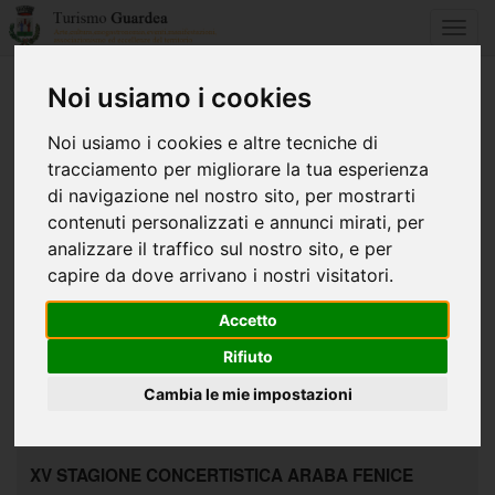
Toggl
navig
Noi usiamo i cookies
Home
Eventi e manifestazioni
Noi usiamo i cookies e altre tecniche di
tracciamento per migliorare la tua esperienza
di navigazione nel nostro sito, per mostrarti
«
1
...
7
8
9
...
12
»
contenuti personalizzati e annunci mirati, per
analizzare il traffico sul nostro sito, e per
FESTA DEL 4 NOVEMBRE - COMMEMORAZIONE -
capire da dove arrivano i nostri visitatori.
dal 06/11/2011 - al 06/11/2011
Accetto
GUARDEA 6 NOVEMBRE 2011 Feta dell'Unità Nazionale e delle
Forze Armate PROGRAMMA: ore 10.00 Ritrovo in Comune o...
Rifiuto
Leggi Tutto
Cambia le mie impostazioni
XV STAGIONE CONCERTISTICA ARABA FENICE