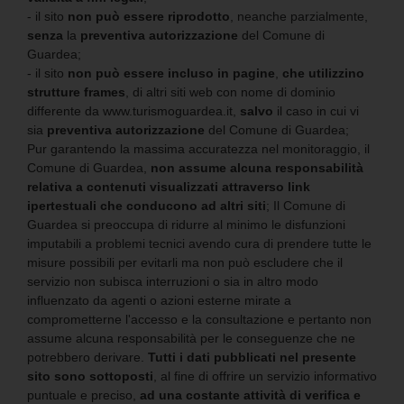
- il sito
non può essere riprodotto
, neanche parzialmente,
senza
la
preventiva autorizzazione
del Comune di
Guardea;
- il sito
non può essere incluso in pagine
,
che utilizzino
strutture frames
, di altri siti web con nome di dominio
differente da www.turismoguardea.it
,
salvo
il caso in cui vi
sia
preventiva autorizzazione
del Comune di Guardea;
Pur garantendo la massima accuratezza nel monitoraggio, il
Comune di
Guardea
,
non assume alcuna responsabilità
relativa a contenuti visualizzati attraverso link
ipertestuali che conducono ad altri siti
; Il Comune di
Guardea
si preoccupa di ridurre al minimo le disfunzioni
imputabili a problemi tecnici avendo cura di prendere tutte le
misure possibili per evitarli ma non può escludere che il
servizio non subisca interruzioni o sia in altro modo
influenzato da agenti o azioni esterne mirate a
comprometterne l'accesso e la consultazione e pertanto non
assume alcuna responsabilità per le conseguenze che ne
potrebbero derivare.
Tutti i dati pubblicati nel presente
sito sono sottoposti
,
al fine di offrire un servizio informativo
puntuale e preciso,
ad una costante attività di verifica e