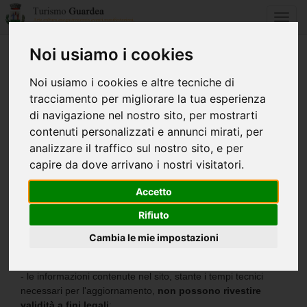
Toggl
navig
Noi usiamo i cookies
Home
Note legali
Noi usiamo i cookies e altre tecniche di
tracciamento per migliorare la tua esperienza
NOTE LEGALI
di navigazione nel nostro sito, per mostrarti
contenuti personalizzati e annunci mirati, per
I dati contenuti nel presente sito sono volti a favorire
analizzare il traffico sul nostro sito, e per
l'accesso, da parte dei cittadini e degli utenti in generale, alle
informazioni turistiche del Comune di Guardea, alle iniziative
capire da dove arrivano i nostri visitatori.
e politiche comunali in genere, nonché a tutto quanto
concerne gli aspetti culturali, storici ed artistici della città di
Accetto
Guardea. In relazione al materiale contenuto nel sito si tenga
Rifiuto
presente che:
- il sito contiene
informazioni di carattere esclusivamente
Cambia le mie impostazioni
generale
che non riguardano fatti specifici relativi a persone,
organismi o soggetti in genere;
- le informazioni contenute nel sito, stante i tempi tecnici
necessari per l'aggiornamento,
non possono rivestire
validità a fini legali
;