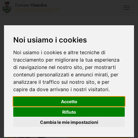
Toggl
navig
Home
News
Noi usiamo i cookies
Noi usiamo i cookies e altre tecniche di
«
1
2
3
4
5
...
17
»
tracciamento per migliorare la tua esperienza
di navigazione nel nostro sito, per mostrarti
contenuti personalizzati e annunci mirati, per
analizzare il traffico sul nostro sito, e per
capire da dove arrivano i nostri visitatori.
Accetto
Rifiuto
Cambia le mie impostazioni