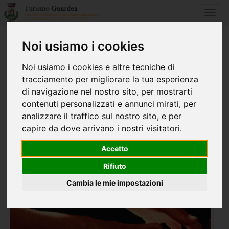
Toggl
navig
Noi usiamo i cookies
Home
Eventi e manifestazioni
Noi usiamo i cookies e altre tecniche di
xiv stagione concertistica 2010&#9679;2011
tracciamento per migliorare la tua esperienza
di navigazione nel nostro sito, per mostrarti
dal 24 Novembre al 18 Dicembre 2010
contenuti personalizzati e annunci mirati, per
XIV STAGIONE CONCERTISTICA
analizzare il traffico sul nostro sito, e per
2010&#9679;2011
capire da dove arrivano i nostri visitatori.
Accetto
Rifiuto
Cambia le mie impostazioni