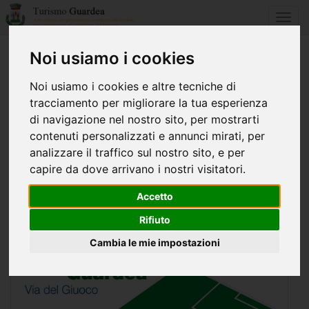
Toggl
navig
Noi usiamo i cookies
Home
Eventi e manifestazioni
Noi usiamo i cookies e altre tecniche di
inaugurazione campo da calciotto
tracciamento per migliorare la tua esperienza
di navigazione nel nostro sito, per mostrarti
15 Dicembre 2012
contenuti personalizzati e annunci mirati, per
INAUGURAZIONE CAMPO DA CALCIOTTO
analizzare il traffico sul nostro sito, e per
capire da dove arrivano i nostri visitatori.
Accetto
Rifiuto
Cambia le mie impostazioni