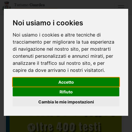
Toggl
navig
Noi usiamo i cookies
Home
Eventi e manifestazioni
vendita libri
Noi usiamo i cookies e altre tecniche di
tracciamento per migliorare la tua esperienza
dal 17 al 23 Dicembre 2012
di navigazione nel nostro sito, per mostrarti
contenuti personalizzati e annunci mirati, per
VENDITA LIBRI
analizzare il traffico sul nostro sito, e per
capire da dove arrivano i nostri visitatori.
Accetto
Rifiuto
Cambia le mie impostazioni