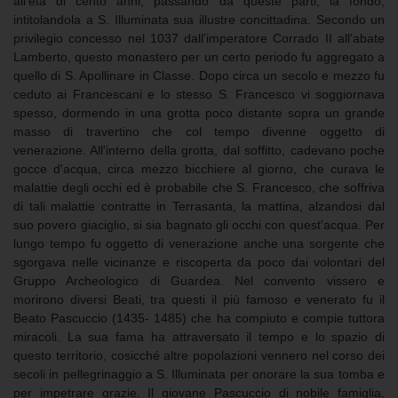
all'età di cento anni, passando da queste parti, la fondò,
intitolandola a S. Illuminata sua illustre concittadina. Secondo un
privilegio concesso nel 1037 dall'imperatore Corrado II all'abate
Lamberto, questo monastero per un certo periodo fu aggregato a
quello di S. Apollinare in Classe. Dopo circa un secolo e mezzo fu
ceduto ai Francescani e lo stesso S. Francesco vi soggiornava
spesso, dormendo in una grotta poco distante sopra un grande
masso di travertino che col tempo divenne oggetto di
venerazione. All'interno della grotta, dal soffitto, cadevano poche
gocce d'acqua, circa mezzo bicchiere al giorno, che curava le
malattie degli occhi ed è probabile che S. Francesco, che soffriva
di tali malattie contratte in Terrasanta, la mattina, alzandosi dal
suo povero giaciglio, si sia bagnato gli occhi con quest'acqua. Per
lungo tempo fu oggetto di venerazione anche una sorgente che
sgorgava nelle vicinanze e riscoperta da poco dai volontari del
Gruppo Archeologico di Guardea. Nel convento vissero e
morirono diversi Beati, tra questi il più famoso e venerato fu il
Beato Pascuccio (1435- 1485) che ha compiuto e compie tuttora
miracoli. La sua fama ha attraversato il tempo e lo spazio di
questo territorio, cosicché altre popolazioni vennero nel corso dei
secoli in pellegrinaggio a S. Illuminata per onorare la sua tomba e
per impetrare grazie. Il giovane Pascuccio di nobile famiglia,