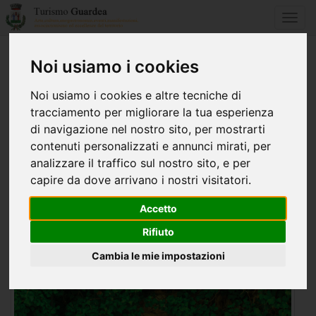
Toggl
navig
Noi usiamo i cookies
Home
Arte, storia e cultura
Chiese
eremo di santa illuminata
Noi usiamo i cookies e altre tecniche di
tracciamento per migliorare la tua esperienza
EREMO DI SANTA ILLUMINATA
di navigazione nel nostro sito, per mostrarti
contenuti personalizzati e annunci mirati, per
analizzare il traffico sul nostro sito, e per
capire da dove arrivano i nostri visitatori.
Accetto
Rifiuto
Cambia le mie impostazioni